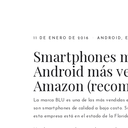
11 DE ENERO DE 2016
ANDROID
,
Smartphones m
Android más v
Amazon (recom
La marca BLU es una de las más vendidas e
son smartphones de calidad a bajo costo. S
esta empresa está en el estado de la Florid