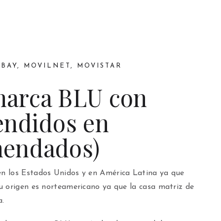
EBAY
,
MOVILNET
,
MOVISTAR
arca BLU con
endidos en
endados)
n los Estados Unidos y en América Latina ya que
u origen es norteamericano ya que la casa matriz de
a.