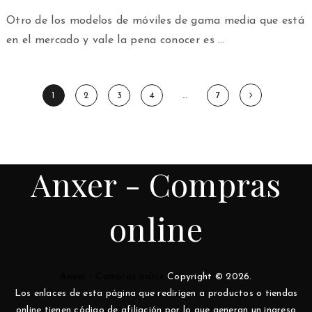
Otro de los modelos de móviles de gama media que está
en el mercado y vale la pena conocer es …
Paginación
1
2
3
4
…
7
de
entradas
Anxer - Compras
online
Anxer - Compras online
Copyright © 2026.
Los enlaces de esta página que redirigen a productos o tiendas
online tienen código de afiliación por lo que generan un ingreso