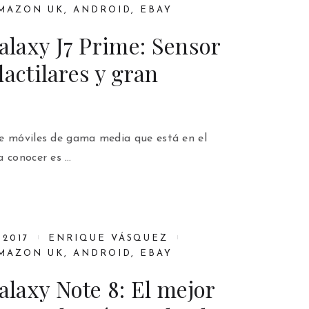
MAZON UK
,
ANDROID
,
EBAY
laxy J7 Prime: Sensor
dactilares y gran
e móviles de gama media que está en el
a conocer es …
2017
ENRIQUE VÁSQUEZ
MAZON UK
,
ANDROID
,
EBAY
laxy Note 8: El mejor